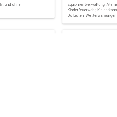
cht und ohne
Equipmentverwaltung, Atem
Kinderfeuerwehr, Kleiderka
Do Listen, Wetterwarnungen
Geräten und
Ist die Software für 
Ja, das
firestation-studio
ka
aufgerufen werden. Es ist vo
che Erfassung und
Smartphones, Tablets und 
nd Ausrüstung. Mit
d Ausmusterungen
le für die digitale Feuerwehrv