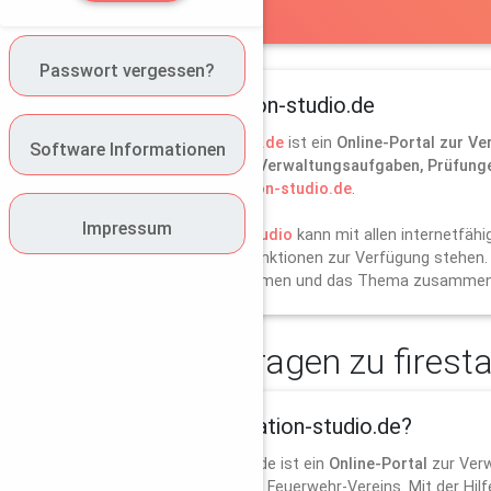
Passwort vergessen?
Über firestation-studio.de
firestation-studio.de
ist ein
Online-Portal zur Ve
Software Informationen
Software
werden
Verwaltungsaufgaben, Prüfunge
unserem
firestation-studio.de
.
Impressum
Das
firestation-studio
kann mit allen internetfäh
unterstützende Funktionen zur Verfügung stehen.
zum Team aufnehmen und das Thema zusammen d
Häufige Fragen zu firesta
Was ist firestation-studio.de?
firestation-studio.de ist ein
Online-Portal
zur Verw
Feuerwehr und des Feuerwehr-Vereins. Mit der Hil