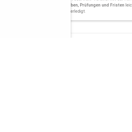
Verwaltungsaufgaben, Prüfungen und Fristen
lei
"Zettelwirtschaft" erledigt.
Wie funktioniert die Verwaltung von 
Ausrüstung?
Unsere
Feuerwehr-Software
ermöglicht die einfa
Verwaltung von Geräten wie Helmen, Fahrzeugen u
Barcodes/RFID werden Wartungen, Prüfungen un
automatisch überwacht und dokumentiert.
Unsere umfassenden Modu