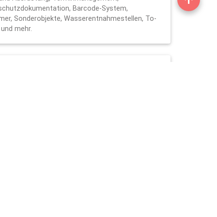
schutzdokumentation, Barcode-System,
mmer, Sonderobjekte, Wasserentnahmestellen, To-
 und mehr.
alle Endgeräte geeignet?
nn mit allen internetfähigen Endgeräten
llständig responsiv und funktioniert auf
Computern.
erwaltung