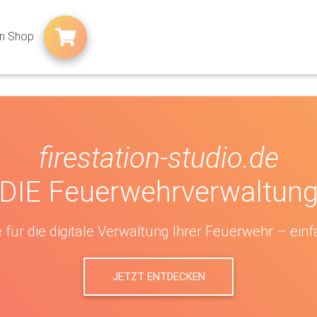
uen Shop
firestation-studio.de
DIE Feuerwehrverwaltun
für die digitale Verwaltung Ihrer Feuerwehr – einfa
JETZT ENTDECKEN